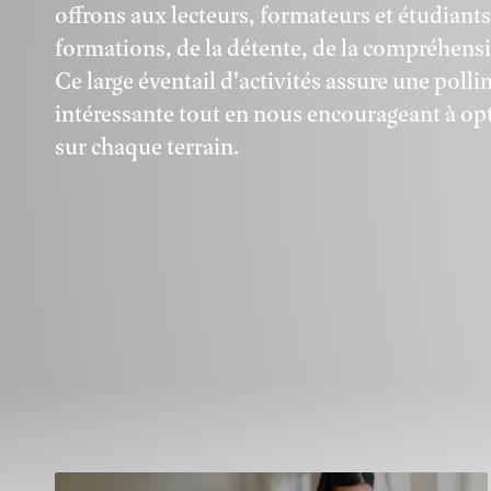
offrons aux lecteurs, formateurs et étudiant
formations, de la détente, de la compréhensio
Ce large éventail d'activités assure une polli
intéressante tout en nous encourageant à opt
sur chaque terrain.