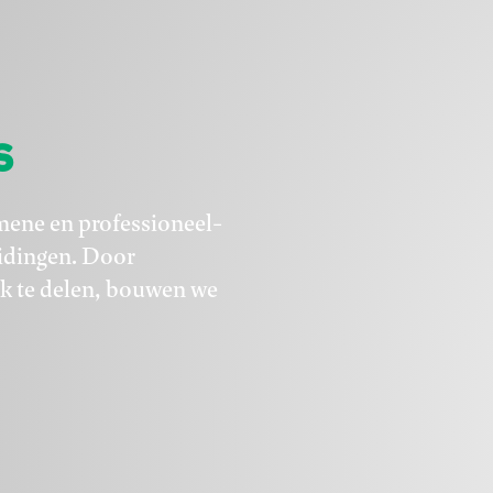
s
mene en professioneel-
eidingen. Door
ak te delen, bouwen we